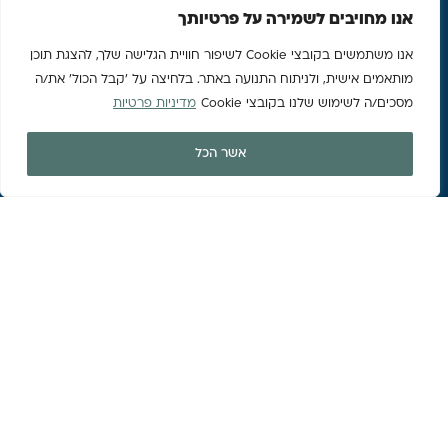
אנו מחויבים לשמירה על פרטיותך
אנו משתמשים בקובצי Cookie לשיפור חוויית הגלישה שלך, להצגת תוכן
מותאמים אישית, ולניתוח התנועה באתר. בלחיצה על 'קבל הכול' את/ה
מסכים/ה לשימוש שלנו בקובצי Cookie
מדיניות פרטיות
אשר הכל
קבלו מתנה בשביל העתיד
שלכם!
משקיעים חכמים יודעים שמינוף גדול בנדל”ן עושים באמצעות
קרקע:
רבים בוחרים להשקיע בדירות כי רוצים לקבל בכל חודש את דמי
השכירות ובמקביל ליהנות מעליה כללית של השוק.
הם אמנם מרוויחים את השכירות החודשית אבל הם משתמשים
בלימון הסחוט,
הכסף הקטן מסתיר את הכסף הגדול – התשלום החודשי