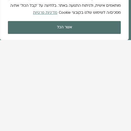
מותאמים אישית, ולניתוח התנועה באתר. בלחיצה על 'קבל הכול' את/ה
מסכים/ה לשימוש שלנו בקובצי Cookie
מדיניות פרטיות
אשר הכל
לייטר לייף השקעות נדל"ן
חברת Lighter Life, בהובלת רות אלדד, פועלת בעולם ההשקעות
בנדל"ן תוך שילוב של ניסיון רב שנים, מקצועיות בלתי מתפשרת
ומחויבות לערכים של יושרה ואמינות. החברה מלווה כל השקעה
באופן אישי ומעמיק, ורק לאחר בדיקה יסודית של הקרקע וזיהוי
פוטנציאל עסקי אמיתי – היא מציעה את ההזדמנות ללקוחותיה
להפוך למשקיעים.
מאחורי Lighter Life עומדים גורמים מובילים בעלי ניסיון מוכח, ידע
נרחב וסמכות מקצועית בתחום ההשקעות בנדל"ן ובקרקעות
בפרט.