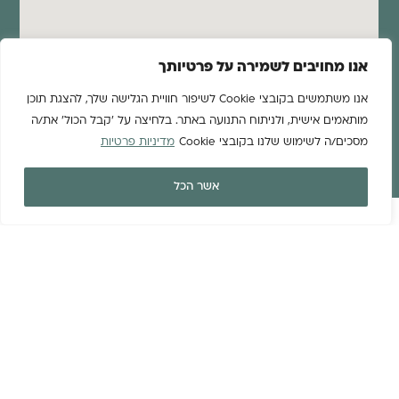
אנו מחויבים לשמירה על פרטיותך
אנו משתמשים בקובצי Cookie לשיפור חוויית הגלישה שלך, להצגת תוכן
מותאמים אישית, ולניתוח התנועה באתר. בלחיצה על 'קבל הכול' את/ה
מסכים/ה לשימוש שלנו בקובצי Cookie
מדיניות פרטיות
אשר הכל
מינוף גבוה בנדל”ן לא עושים
בדירה,
עושים בקרקע!
עולם הנדל”ן נחשב לתחום יציב כיוון שהוא בטוח והביקוש
תמיד עולה. דירה מורכבת מקרקע, חומרים ועלויות בניה,
כשבכל שלב ישנה קפיצת ערך, הקפיצה המשמעותית היא בין
שלב הפשרת הקרקע לאישורה, שם טמון פוטנציאל הרווח
הגדול.